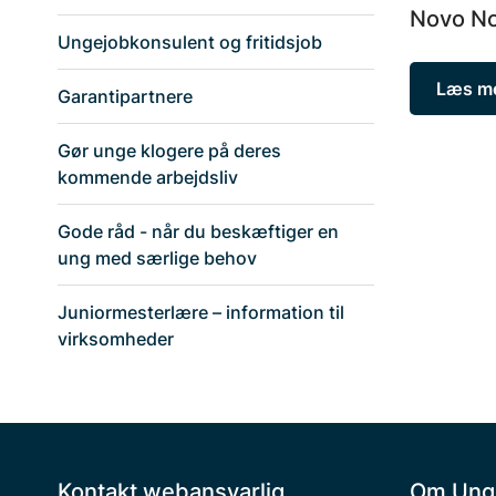
Novo Nor
Ungejobkonsulent og fritidsjob
Læs me
Garantipartnere
Gør unge klogere på deres
kommende arbejdsliv
Gode råd - når du beskæftiger en
ung med særlige behov
Juniormesterlære – information til
virksomheder
Kontakt webansvarlig
Om Ung