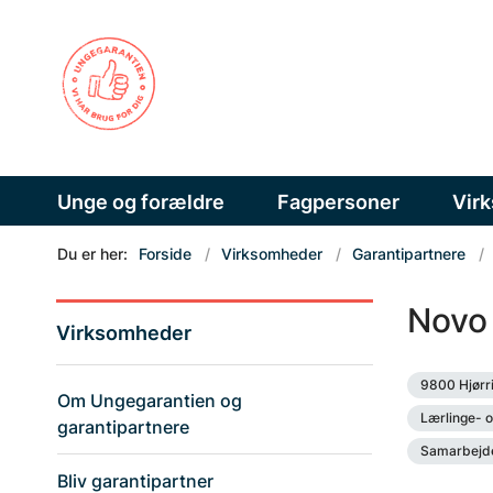
Unge og forældre
Fagpersoner
Vir
Du er her:
Forside
Virksomheder
Garantipartnere
Novo
Virksomheder
9800 Hjørr
Om Ungegarantien og
Lærlinge- o
garantipartnere
Samarbejde
Bliv garantipartner