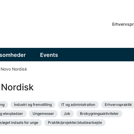
Erhvervspr
ksomheder
Events
Novo Nordisk
 Nordisk
ing
Industri og fremstilling
IT og administration
Erhvervspraktik
g elevpladser
Ungemesser
Job
Brobygningsaktiviteter
/øget indsats for unge
Praktik/projekter/studiearbejde