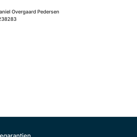
aniel Overgaard Pedersen
0238283
egarantien