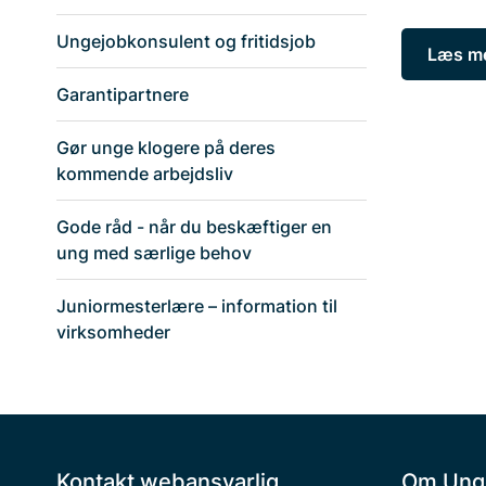
Ungejobkonsulent og fritidsjob
Læs me
Garantipartnere
Gør unge klogere på deres
kommende arbejdsliv
Gode råd - når du beskæftiger en
ung med særlige behov
Juniormesterlære – information til
virksomheder
Kontakt webansvarlig
Om Ung