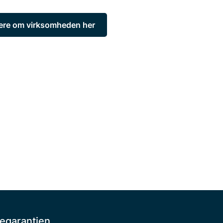
re om virksomheden her
egarantien