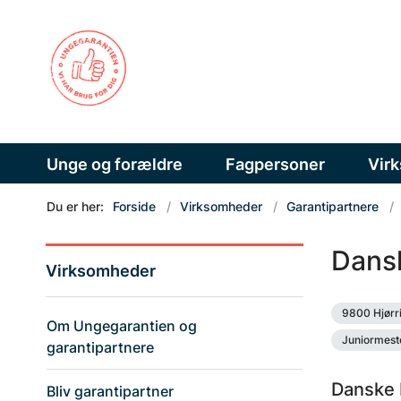
Unge og forældre
Fagpersoner
Vir
Du er her:
Forside
Virksomheder
Garantipartnere
Dans
Virksomheder
9800 Hjørr
Om Ungegarantien og
Juniormest
garantipartnere
Danske 
Bliv garantipartner