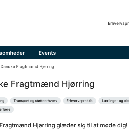
Erhvervspr
ksomheder
Events
Danske Fragtmænd Hjørring
ke Fragtmænd Hjørring
ing
Transport og støtteerhverv
Erhvervspraktik
Lærlinge- og el
erlære
Fragtmænd Hjørring glæder sig til at møde dig!