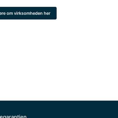
re om virksomheden her
egarantien