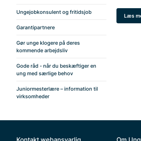
Ungejobkonsulent og fritidsjob
Læs me
Garantipartnere
Gør unge klogere på deres
kommende arbejdsliv
Gode råd - når du beskæftiger en
ung med særlige behov
Juniormesterlære – information til
virksomheder
Kontakt webansvarlig
Om Ung