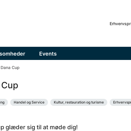
Erhvervspr
ksomheder
Events
Dana Cup
 Cup
ing
Handel og Service
Kultur, restauration og turisme
Erhvervspr
 glæder sig til at møde dig!