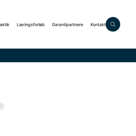
aktik
Læringsforløb
Garantipartnere
Kontakt
r