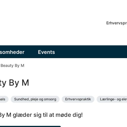
Erhvervspr
ksomheder
Events
Beauty By M
ty By M
als
Sundhed, pleje og omsorg
Erhvervspraktik
Lærlinge- og el
y M glæder sig til at møde dig!