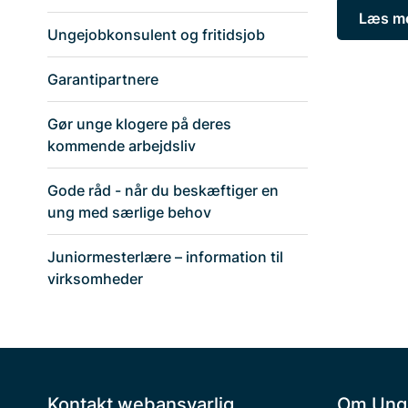
Læs me
Ungejobkonsulent og fritidsjob
Garantipartnere
Gør unge klogere på deres
kommende arbejdsliv
Gode råd - når du beskæftiger en
ung med særlige behov
Juniormesterlære – information til
virksomheder
Kontakt webansvarlig
Om Ung