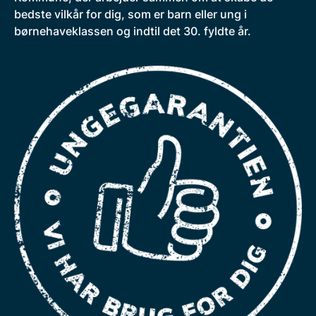
bedste vilkår for dig, som er barn eller ung i
børnehaveklassen og indtil det 30. fyldte år.