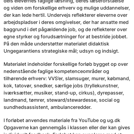
dels elevernes faglige læsning, deres læseforståelse
og viden om forskellige erhverv og mulige uddannelser,
der kan lede hertil. Undervejs reflekterer eleverne over
arbejdspladser i deres omgivelser, der har ansatte med
baggrund i det pågældende job, og de reflekterer over
egne styrker og forudsætninger for at bestride jobbet.
På den måde understøtter materialet didaktisk
Ungegarantiens strategiske mål; udsyn og indsigt.
Materialet indeholder forskellige forløb bygget op over
nedenstående faglige kompetenceområder og
tilhørende erhverv: VVS’er, slamsuger, murer, købmand,
kok, tatovør, snedker, særlige jobs (tryllekunstner,
iværksætter, musiker, stand-up, cirkus), dyrepasser,
landmand, tømrer, steward/stewardesse, social og
sundhedsassistent, ambulanceredder.
I forløbet anvendes materiale fra YouTube og ug.dk
Opgaverne kan gennemgås i klassen eller der kan gives