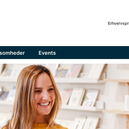
Erhvervspr
ksomheder
Events