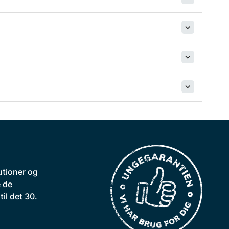
utioner og
 de
il det 30.