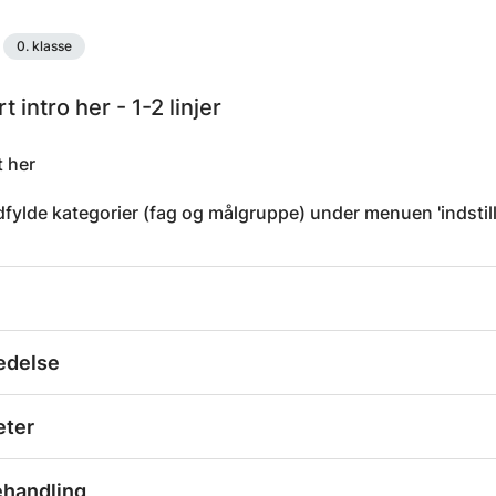
0. klasse
t intro her - 1-2 linjer
t her
fylde kategorier (fag og målgruppe) under menuen 'indstill
edelse
eter
ehandling