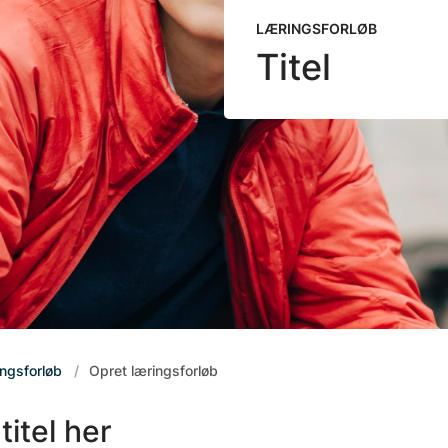
LÆRINGSFORLØB
Titel
ingsforløb
Opret læringsforløb
titel her