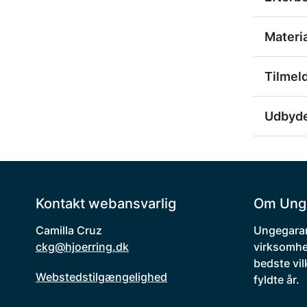
Materi
Tilmel
Udbyd
Kontakt webansvarlig
Om Ung
Camilla Cruz
Ungegaran
ckg@hjoerring.dk
virksomhe
bedste vil
Webstedstilgængelighed
fyldte år.