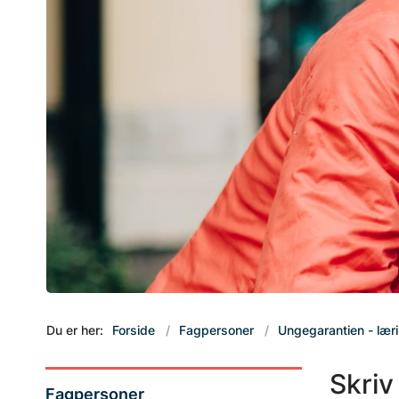
Du er her:
Forside
Fagpersoner
Ungegarantien - lær
Skriv 
Fagpersoner