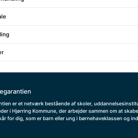
ale
ding
er
egarantien
tien er et netværk bestående af skoler, uddannelsesinstit
der i Hjørring Kommune, der arbejder sammen om at skabe
kår for dig, som er barn eller ung i børnehaveklassen og indt