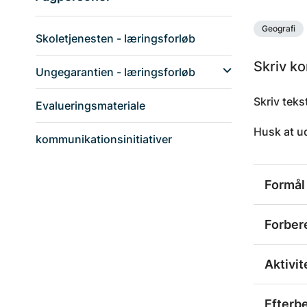
Geografi
Skoletjenesten - læringsforløb
Skriv kor
Ungegarantien - læringsforløb
Skriv teks
Evalueringsmateriale
Husk at ud
kommunikationsinitiativer
Formål
Forber
Aktivit
Efterb