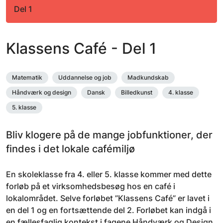
Del 1
Klassens Café - Del 1
Matematik
Uddannelse og job
Madkundskab
Håndværk og design
Dansk
Billedkunst
4. klasse
5. klasse
Bliv klogere på de mange jobfunktioner, der
findes i det lokale cafémiljø
En skoleklasse fra 4. eller 5. klasse kommer med dette
forløb på et virksomhedsbesøg hos en café i
lokalområdet. Selve forløbet ”Klassens Café” er lavet i
en del 1 og en fortsættende del 2. Forløbet kan indgå i
en fællesfaglig kontekst i fagene Håndværk og Design,