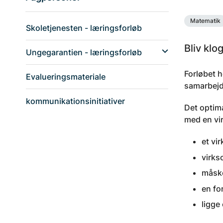
Matematik
Skoletjenesten - læringsforløb
Bliv klo
Ungegarantien - læringsforløb
Forløbet h
Evalueringsmateriale
samarbejd
kommunikationsinitiativer
Det optim
med en vi
et vi
virks
måske
en fo
ligge