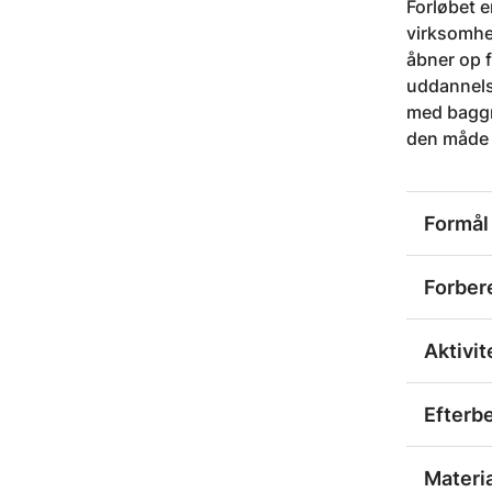
Forløbet e
virksomhe
åbner op f
uddannelse
med baggru
den måde 
Formål
Forber
Aktivit
Efterb
Materi