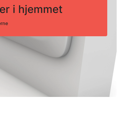
ner i hjemmet
erne