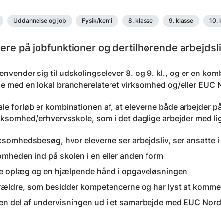
Uddannelse og job
Fysik/kemi
8. klasse
9. klasse
10. 
gere på jobfunktioner og dertilhørende arbejdsli
envender sig til udskolingselever 8. og 9. kl., og er en ko
e med en lokal brancherelateret virksomhed og/eller EUC 
ale forløb er kombinationen af, at eleverne både arbejder 
rksomhed/erhvervsskole, som i det daglige arbejder med li
rksomhedsbesøg, hvor eleverne ser arbejdsliv, ser ansatte i 
omheden ind på skolen i en eller anden form
 oplæg og en hjælpende hånd i opgaveløsningen
rældre, som besidder kompetencerne og har lyst at komme i
 en del af undervisningen ud i et samarbejde med EUC Nord