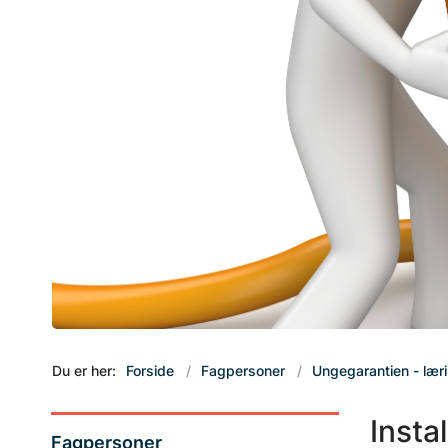
Du er her:
Forside
Fagpersoner
Ungegarantien - lær
Insta
Fagpersoner