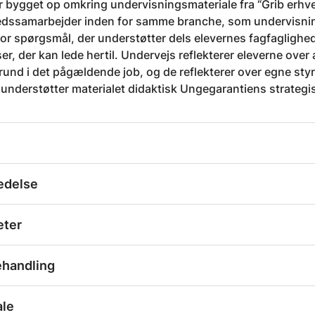
r bygget op omkring undervisningsmateriale fra “Grib erhver
dssamarbejder inden for samme branche, som undervisning
or spørgsmål, der understøtter dels elevernes fagfaglighed
r, der kan lede hertil. Undervejs reflekterer eleverne over
nd i det pågældende job, og de reflekterer over egne styr
understøtter materialet didaktisk Ungegarantiens strategis
edelse
eter
ehandling
ale