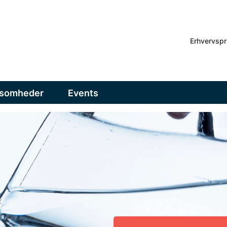
Erhvervspr
ksomheder
Events