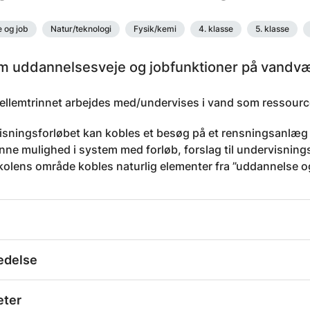
 og job
Natur/teknologi
Fysik/kemi
4. klasse
5. klasse
m uddannelsesveje og jobfunktioner på vandv
mellemtrinnet arbejdes med/undervises i vand som ressourc
isningsforløbet kan kobles et besøg på et rensningsanlæg 
nne mulighed i system med forløb, forslag til undervisning
kolens område kobles naturlig elementer fra ”uddannelse og
edelse
eter