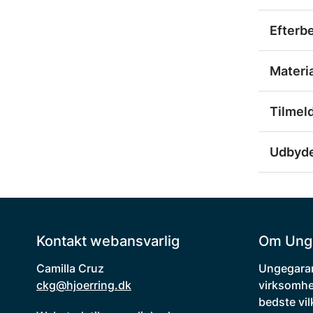
Efterb
Materi
Tilmel
Udbyd
Kontakt webansvarlig
Om Ung
Camilla Cruz
Ungegaran
ckg@hjoerring.dk
virksomhe
bedste vil