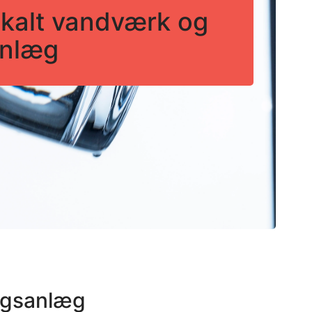
okalt vandværk og
anlæg
ngsanlæg