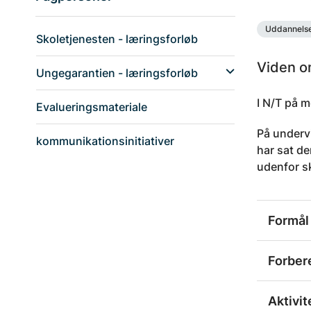
Uddannelse
Skoletjenesten - læringsforløb
Viden o
Ungegarantien - læringsforløb
I N/T på 
Evalueringsmateriale
På underv
kommunikationsinitiativer
har sat de
udenfor s
Formål
Forber
Aktivit