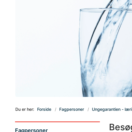
Du er her:
Forside
Fagpersoner
Ungegarantien - lær
Besøg
Fagpersoner