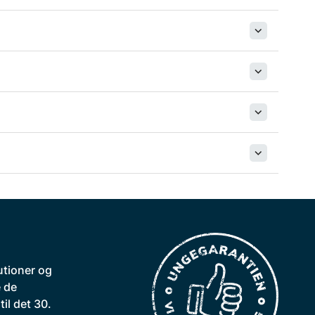
utioner og
 de
il det 30.