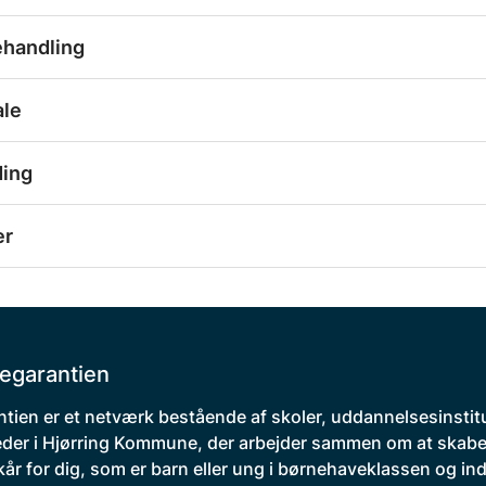
ehandling
ale
ding
er
egarantien
tien er et netværk bestående af skoler, uddannelsesinstit
der i Hjørring Kommune, der arbejder sammen om at skabe
kår for dig, som er barn eller ung i børnehaveklassen og indt