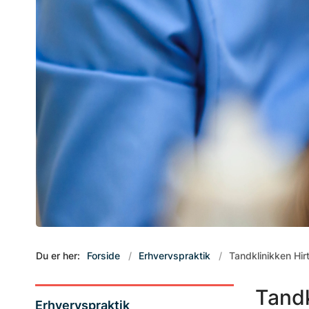
Du er her:
Forside
Erhvervspraktik
Tandklinikken Hir
Tandk
Erhvervspraktik