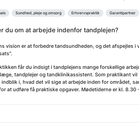
als
Sundhed, pleje og omsorg
Erhvervspraktik
Garantipartner
 du om at arbejde indenfor tandplejen?
ns vision er at forbedre tandsundheden, og det afspejles
sats".
ktikken får du indsigt i tandplejens mange forskellige ar
æge, tandplejer og tandklinikassistent. Som praktikant vil 
et indblik i, hvad det vil sige at arbejde inden for området,
or at udføre få praktiske opgaver. Mødetiderne er kl. 8.30 