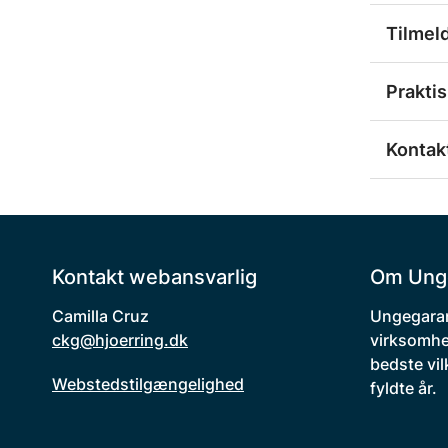
Tilmel
Praktis
Kontakt
Kontakt webansvarlig
Om Ung
Camilla Cruz
Ungegaran
ckg@hjoerring.dk
virksomhe
bedste vil
Webstedstilgængelighed
fyldte år.