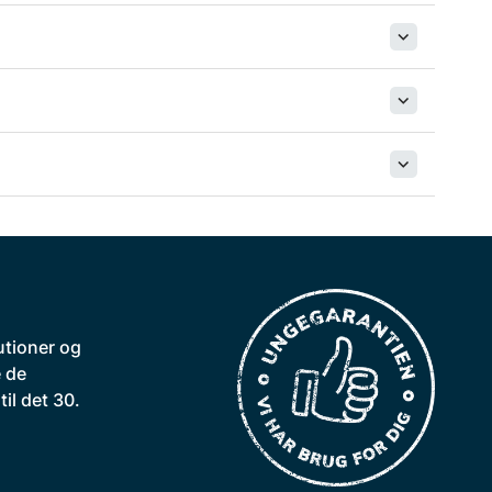
utioner og
 de
il det 30.