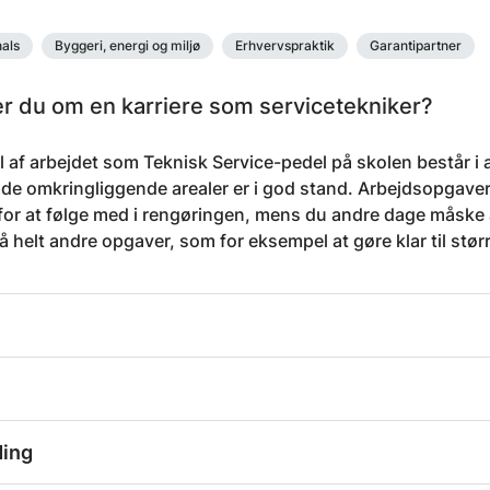
als
Byggeri, energi og miljø
Erhvervspraktik
Garantipartner
 du om en karriere som servicetekniker?
l af arbejdet som Teknisk Service-pedel på skolen består i a
 de omkringliggende arealer er i god stand. Arbejdsopgavern
for at følge med i rengøringen, mens du andre dage måske
 helt andre opgaver, som for eksempel at gøre klar til stø
ding