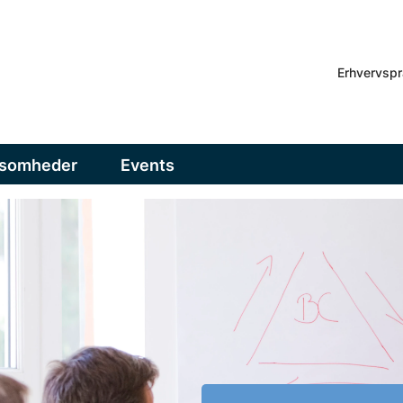
Erhvervspr
ksomheder
Events