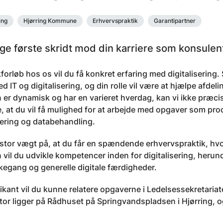
ing
Hjørring Kommune
Erhvervspraktik
Garantipartner
age første skridt mod din karriere som konsulen
ikforløb hos os vil du få konkret erfaring med digitalisering
d IT og digitalisering, og din rolle vil være at hjælpe afd
 er dynamisk og har en varieret hverdag, kan vi ikke præcist
e, at du vil få mulighed for at arbejde med opgaver som p
ering og databehandling.
 stor vægt på, at du får en spændende erhvervspraktik, h
 vil du udvikle kompetencer inden for digitalisering, her
kegang og generelle digitale færdigheder.
kant vil du kunne relatere opgaverne i Ledelsessekretariate
or ligger på Rådhuset på Springvandspladsen i Hjørring, og 