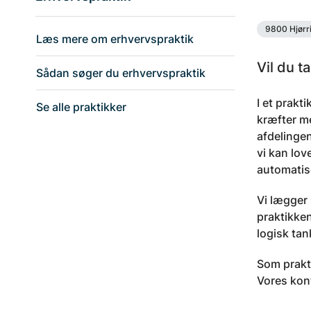
9800 Hjørr
Læs mere om erhvervspraktik
Vil du t
Sådan søger du erhvervspraktik
I et prakt
Se alle praktikker
kræfter me
afdelingen
vi kan lov
automatis
Vi lægger
praktikken
logisk tan
Som prakti
Vores kont