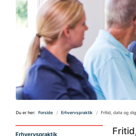
Du er her:
Forside
Erhvervspraktik
Fritid, data og di
Friti
Erhvervspraktik