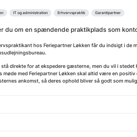
en
IT og administration
Erhvervspraktik
Garantipartner
 du om en spændende praktikplads som kont
vspraktikant hos Feriepartner Løkken får du indsigt i de m
sudlejningsbureau.
e stå direkte for at ekspedere gæsterne, men du vil i sted
møde med Feriepartner Løkken skal altid være en positiv opl
æsternes ankomst, så deres ophold bliver så godt som mulig