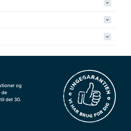
utioner og
 de
il det 30.