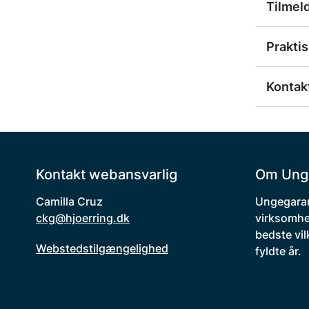
Tilmel
Praktis
Kontakt
Kontakt webansvarlig
Om Ung
Camilla Cruz
Ungegaran
ckg@hjoerring.dk
virksomhe
bedste vil
Webstedstilgængelighed
fyldte år.