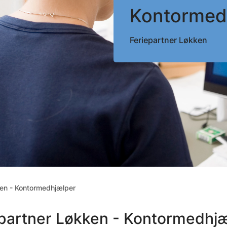
Kontormed
Feriepartner Løkken
ken - Kontormedhjælper
partner Løkken - Kontormedhj