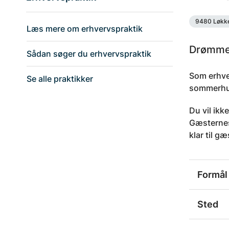
9480 Løkk
Læs mere om erhvervspraktik
Drømmer
Sådan søger du erhvervspraktik
Som erhver
Se alle praktikker
sommerhu
Du vil ikk
Gæsternes 
klar til g
Formål
Sted