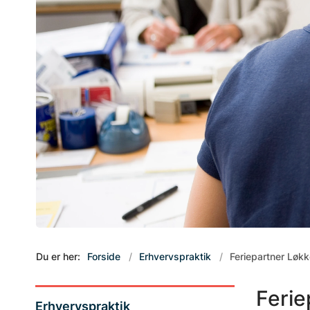
Du er her:
Forside
Erhvervspraktik
Feriepartner Løk
Ferie
Erhvervspraktik