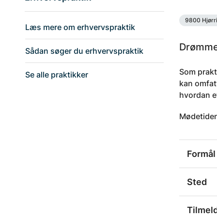
9800 Hjørr
Læs mere om erhvervspraktik
Drømmer
Sådan søger du erhvervspraktik
Som prakti
Se alle praktikker
kan omfatt
hvordan et
Mødetiden
Formål
Sted
Tilmel