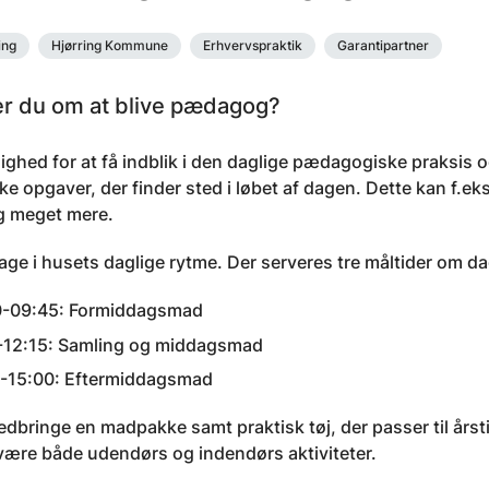
ing
Hjørring Kommune
Erhvervspraktik
Garantipartner
 du om at blive pædagog?
ighed for at få indblik i den daglige pædagogiske praksis og 
ke opgaver, der finder sted i løbet af dagen. Dette kan f.ek
g meget mere.
tage i husets daglige rytme. Der serveres tre måltider om d
0-09:45: Formiddagsmad
-12:15: Samling og middagsmad
-15:00: Eftermiddagsmad
dbringe en madpakke samt praktisk tøj, der passer til årsti
 være både udendørs og indendørs aktiviteter.