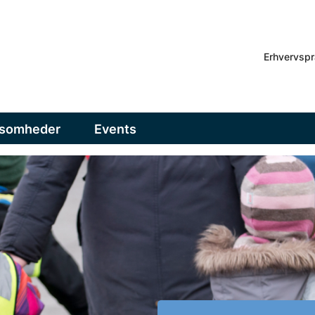
Erhvervspr
ksomheder
Events