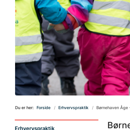
Du er her:
Forside
Erhvervspraktik
Børnehaven Åge
Børn
Erhvervspraktik