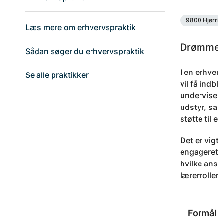
9800 Hjørr
Læs mere om erhvervspraktik
Drømmer
Sådan søger du erhvervspraktik
I en erhve
Se alle praktikker
vil få ind
undervise,
udstyr, sa
støtte til
Det er vig
engageret 
hvilke ans
lærerrolle
Formål