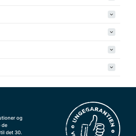
utioner og
 de
il det 30.