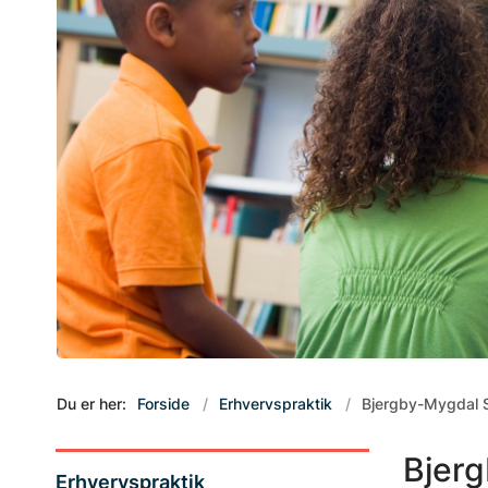
Du er her:
Forside
Erhvervspraktik
Bjergby-Mygdal S
Bjerg
Erhvervspraktik