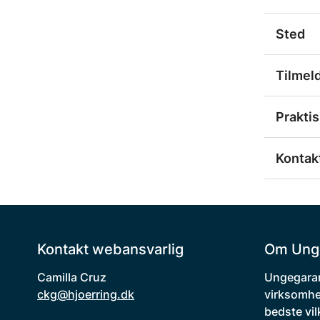
Sted
Tilmel
Praktis
Kontakt
Kontakt webansvarlig
Om Ung
Camilla Cruz
Ungegaran
ckg@hjoerring.dk
virksomhe
bedste vil